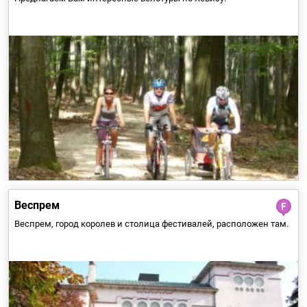
Сюда ведёт множество дорог, у каждой из которых есть свой
характер: дорога историко-культурного наследия, дорога
активного отдыха и дорога гурманов, а также иные трассы,
соединяющие Веспрем с регионом озера Балатон и
Баконьскими горами.
Веспрем
Веспрем, город королев и столица фестивалей, расположен там.