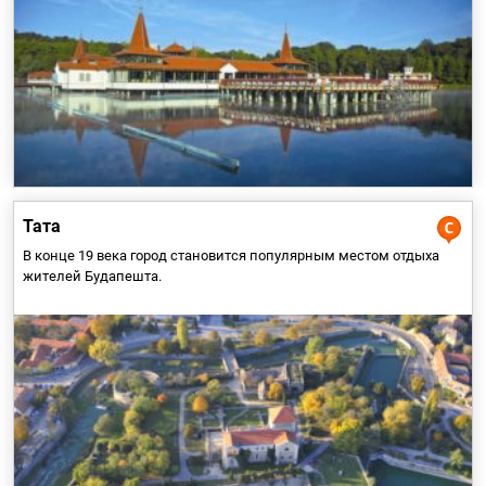
Археологические исследования доказали, что территория
нынешней Таты и её окрестностей были заселены уже в
каменном веке.
Тата
В конце 19 века город становится популярным местом отдыха
жителей Будапешта.
На территории нынешнего Калининграда находилось маленькое
прусское поселение до тех пор, пока немцы в 13-м веке не
основали здесь город Кёнигсберг...