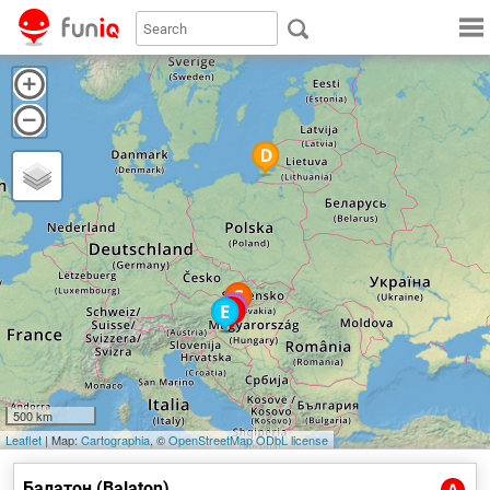
Северный берег, гористая местность Балатона, больше подходит
для видов спорта, использующих ветер, ведь не случайно город
Балатонфюред является центром парусного спорта, а любители
более экстремальных видов могут любоваться пейзажем при
полете на дельтапланах.
500 km
Leaflet
| Map:
Cartographia
, ©
OpenStreetMap
ODbL license
Балатон (Balaton)