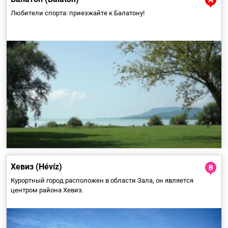
Любители спорта: приезжайте к Балатону!
Дно озера покрыто густой грязью толщиной 1-3 м, которая
состоит из растений и минералов – ее лечебные эффекты
широко используются в медицинской практике города.
Хевиз (Hévíz)
Курортный город расположен в области Зала, он является
центром района Хевиз.